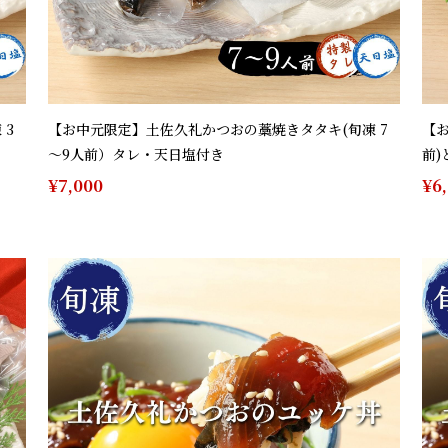
 3
【お中元限定】土佐久礼かつおの藁焼きタタキ(旬凍 7
【
～9人前）タレ・天日塩付き
前)
¥7,000
¥6