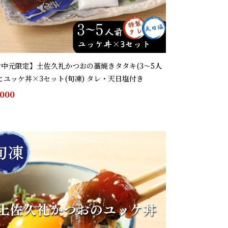
お中元限定】土佐久礼かつおの藁焼きタタキ(3～5人
とユッケ丼×3セット(旬凍) タレ・天日塩付き
,000