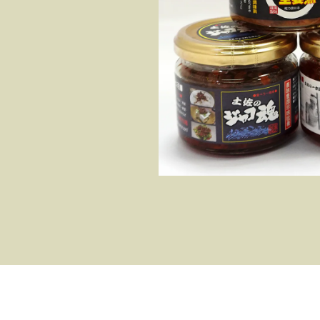
藁焼きタタキ2節とユッケ丼5袋
たボリューム満点のセットで
しくはこちら