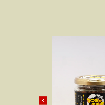
】土佐久礼かつおの藁
7～9人前)とユッケ丼×5
) タレ・天日塩付き
り物にオススメ！ ご家族・ご親
、友人との集まりに。厳選され
ます。 特製タレ・天日塩付き