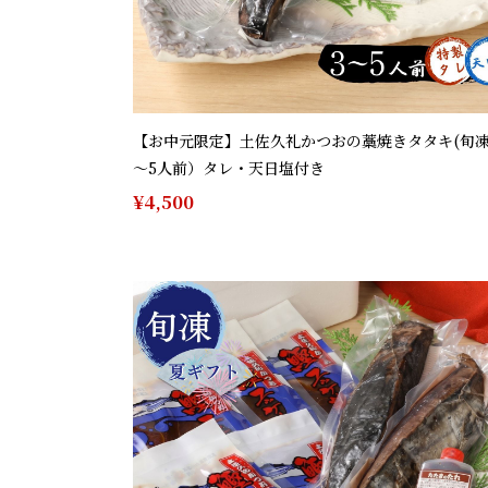
【お中元限定】土佐久礼かつおの藁焼きタタキ(旬凍
～5人前）タレ・天日塩付き
¥4,500