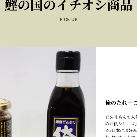
鰹の国のイチオシ商品
PICK UP
俺のたれ＋ご
ど久礼もんの人
のお供シリーズ
たれ1本にお好