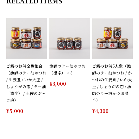
RELATED ITEMS
ご飯のお供全員集合
漁師のラー油かつお
ご飯のお供5人衆（漁
（漁師のラー油かつお
（濃辛） ×3
師のラー油かつお / か
/ 生姜煮 / いか大王 /
つおの生姜煮 / いか大
¥3,000
しょうがの恋 / ラー油
王 / しょうがの恋 / 漁
（濃辛） / 土佐のジャ
師のラー油かつお濃
コ魂）
辛）
¥5,000
¥4,300