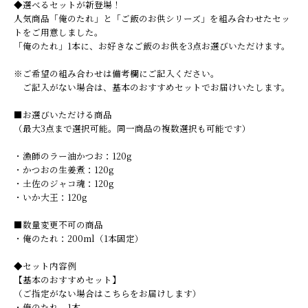
◆選べるセットが新登場！
人気商品「俺のたれ」と「ご飯のお供シリーズ」を組み合わせたセッ
トをご用意しました。
「俺のたれ」1本に、お好きなご飯のお供を3点お選びいただけます。
※ご希望の組み合わせは備考欄にご記入ください。
ご記入がない場合は、基本のおすすめセットでお届けいたします。
■お選びいただける商品
（最大3点まで選択可能。同一商品の複数選択も可能です）
・漁師のラー油かつお：120g
・かつおの生姜煮：120g
・土佐のジャコ魂：120g
・いか大王：120g
■数量変更不可の商品
・俺のたれ：200ml（1本固定）
◆セット内容例
【基本のおすすめセット】
（ご指定がない場合はこちらをお届けします）
・俺のたれ 1本