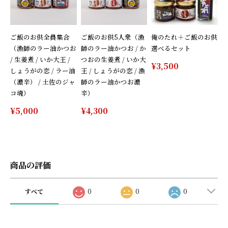
ご飯のお供全員集合
ご飯のお供5人衆（漁
俺のたれ＋ご飯のお供
（漁師のラー油かつお
師のラー油かつお / か
選べるセット
/ 生姜煮 / いか大王 /
つおの生姜煮 / いか大
¥3,500
しょうがの恋 / ラー油
王 / しょうがの恋 / 漁
（濃辛） / 土佐のジャ
師のラー油かつお濃
コ魂）
辛）
¥5,000
¥4,300
商品の評価
すべて
0
0
0