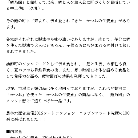
「鰹乃國」と銘打って以来、鰹と人を主人公に町づくりを目指してい
る中土佐町（久礼）。
その鰹の町に古来より、伝え愛されてきた「かつおの生姜煮」があり
ます。
各家庭それぞれに製法やら味の違いはありますが、総じて、存分に鰹
を使った製法で大人はもちろん、子供たちにも好まれる味付けで親し
まれてきました。
漁師町のソウルフードとして伝え食され、「鰹と生姜」の相性も良
く、夏バテやら暴飲暴食の後、また、寒い時期には体を温める食品と
して免疫力を高め、疲労回復の効果を発揮してきました。
現在、市場にも類似品は多く出回っておりますが、これほど贅沢に
「かつお」を使った「かつおの生姜煮」の商品はなく、「鰹乃國」の
メンツに懸けて造り上げた一品です。
農林水産省主催2016フードアクション・ニッポンアワード究極の100
選に選ばれました！！
■内容量
・かつおの生姜煮：120g(1つあたり)